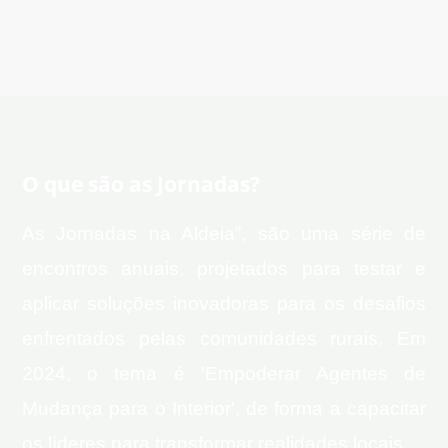
e
v
i
o
u
O que são as Jornadas?
s
As Jornadas na Aldeia”, são uma série de
encontros anuais, projetados para testar e
aplicar soluções inovadoras para os desafios
enfrentados pelas comunidades rurais. Em
2024, o tema é 'Empoderar Agentes de
Mudança para o Interior', de forma a capacitar
os líderes para transformar realidades locais.